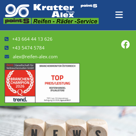
+43 664 44 13 626

+43 5474 5784

alex@reifen-alex.com
